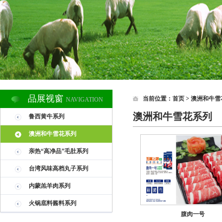
品展视窗
当前位置：
首页
> 澳洲和牛
NAVIGATION
澳洲和牛雪花系列
鲁西黄牛系列
澳洲和牛雪花系列
亲热“高净品”毛肚系列
台湾风味高档丸子系列
内蒙羔羊肉系列
火锅底料酱料系列
腹肉一号