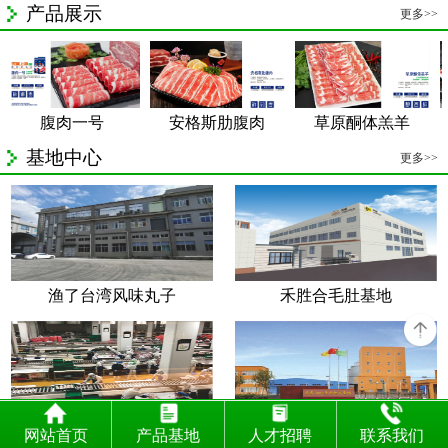
产品展示
更多>>
腹肉一号
安格斯肋腹肉
草原酮体羔羊
基地中心
更多>>
渔了台湾风味丸子
禾胜合毛肚基地
锡盟羔羊养殖基地
鲁西黄牛养殖基地
网站首页
产品基地
人才招聘
联系我们