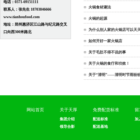
电话：0371-69151111
火锅食材涮法
联系人：张先生 18703846666
www.tianhoufood.com
火锅的起源
地址：郑州惠济区江山路与纪元路交叉
为什么别人家的火锅店可以天
口向西300米路北
如何开好一家火锅店
关于毛肚不得不说的事
关于火锅的食疗和功效！
关于“清明”——清明时节雨纷
网站首页
关于天厚
免费配货标准
留
集团介绍
配送标准
加
领导合影
配送基地