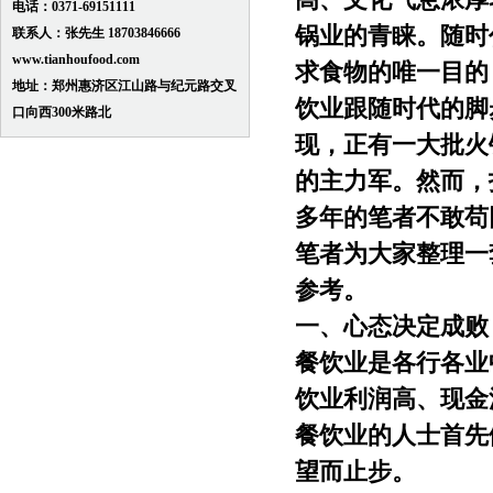
高、文化气息浓厚
电话：0371-69151111
锅业的青睐。随时
联系人：张先生 18703846666
www.tianhoufood.com
求食物的唯一目的
地址：郑州惠济区江山路与纪元路交叉
饮业跟随时代的脚
口向西300米路北
现，正有一大批火
的主力军。然而，
多年的笔者不敢苟
笔者为大家整理一
参考。
一、心态决定成败
餐饮业是各行各业
饮业利润高、现金
餐饮业的人士首先
望而止步。