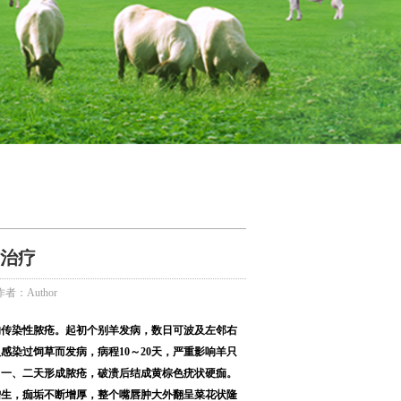
治疗
作者：Author
的传染性脓疮。起初个别羊发病，数日可波及左邻右
感染过饲草而发病，病程10～20天，严重影响羊只
，一、二天形成脓疮，破溃后结成黄棕色疣状硬痂。
增生，痂垢不断增厚，整个嘴唇肿大外翻呈菜花状隆