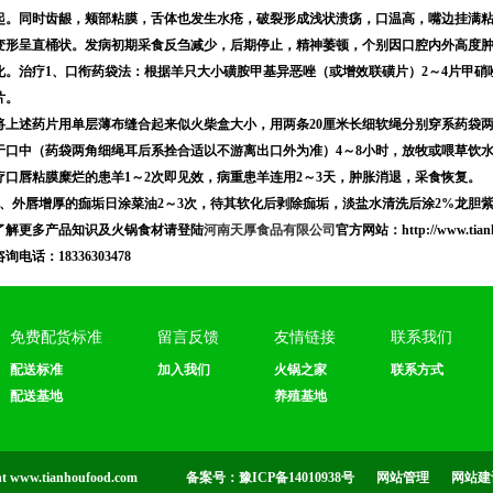
起。同时齿龈，颊部粘膜，舌体也发生水疮，破裂形成浅状溃疡，口温高，嘴边挂满
变形呈直桶状。发病初期采食反刍减少，后期停止，精神萎顿，个别因口腔内外高度
化。治疗1、口衔药袋法：根据羊只大小磺胺甲基异恶唑（或增效联磺片）2～4片甲硝唑2
片。
将上述药片用单层薄布缝合起来似火柴盒大小，用两条20厘米长细软绳分别穿系药袋
于口中（药袋两角细绳耳后系拴合适以不游离出口外为准）4～8小时，放牧或喂草饮水
疗口唇粘膜糜烂的患羊1～2次即见效，病重患羊连用2～3天，肿胀消退，采食恢复。
2、外唇增厚的痂垢日涂菜油2～3次，待其软化后剥除痂垢，淡盐水清洗后涂2%龙胆紫
了解更多产品知识及火锅食材请登陆
河南天厚食品有限公司
官方网站：http://www.tianh
咨询电话：18336303478
免费配货标准
留言反馈
友情链接
联系我们
配送标准
加入我们
火锅之家
联系方式
配送基地
养殖基地
 www.tianhoufood.com
备案号：豫ICP备14010938号
网站管理
网站建