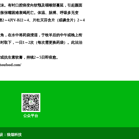
粘沫。有时口腔病变向软颚及咽喉部蔓延，引起颜面
肿胀张嘴困难衰竭死亡。体温、脉搏、呼吸多无变
～4片V-B22～4、片杜灭芬含片（或碘含片）2～4
两角，在水中将药袋浸湿，于牧羊后的中午或晚上衔
时取下，一日1～2次（每次需更换药袋）。此法治
或抗生素软膏，持续2～5日即痊愈。
oufood.com/
公众平台
设：
狼烟科技