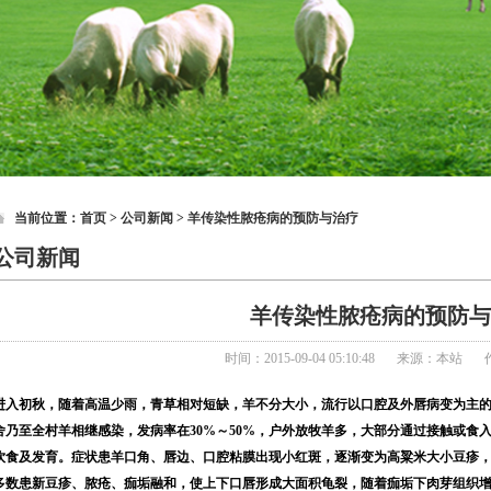
当前位置：
首页
> 公司新闻 > 羊传染性脓疮病的预防与治疗
公司新闻
羊传染性脓疮病的预防与
时间：2015-09-04 05:10:48
来源：本站
进入初秋，随着高温少雨，青草相对短缺，羊不分大小，流行以口腔及外唇病变为主
舍乃至全村羊相继感染，发病率在30%～50%，户外放牧羊多，大部分通过接触或食入
饮食及发育。症状患羊口角、唇边、口腔粘膜出现小红斑，逐渐变为高粱米大小豆疹
多数患新豆疹、脓疮、痂垢融和，使上下口唇形成大面积龟裂，随着痂垢下肉芽组织